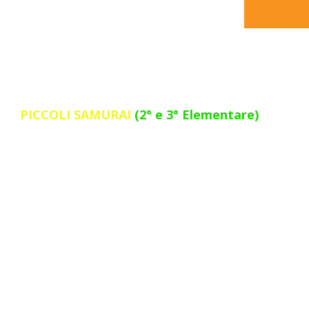
PICCOLI SAMURAI
(2° e 3° Elementare)
I bambini si avvicinano gradualmente ai fondamenta
A quest'età, attraverso esercizi ludici ed attività di cop
collaborare con il compagno. Il tatami diventa un luogo