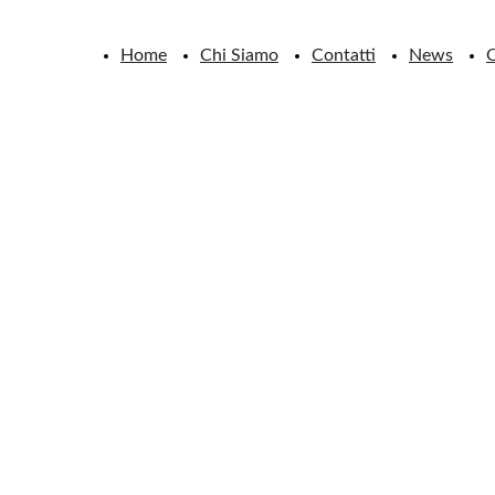
Home
Chi Siamo
Contatti
News
O
A
ssociazio
KARAT